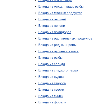
Блюда
из
мяса
птицы
Блюда
из
мяса
,
птицы
,
рыбы
Блюда
из
мясных
продуктов
Блюда
из
овощей
Блюда
из
печени
Блюда
из
помидоров
Блюда
из
растительных
продуктов
Блюда
из
редьки
и
репы
Блюда
из
рубленого
мяса
Блюда
из
рыбы
Блюда
из
сельди
Блюда
из
сладкого
перца
Блюда
из
судака
Блюда
из
творога
Блюда
из
трески
Блюда
из
тыквы
Блюда
из
форели