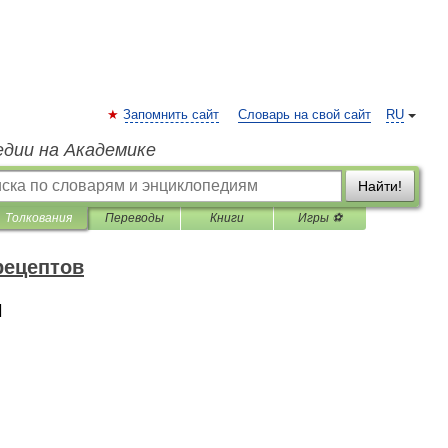
Запомнить сайт
Словарь на свой сайт
RU
едии на Академике
Найти!
Толкования
Переводы
Книги
Игры ⚽
рецептов
и