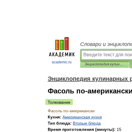
Словари и энциклоп
academic.ru
Энциклопедия кулинарных рецептов
Энциклопедия кулинарных 
Фасоль по-американск
Толкование
Фасоль
по
-
американски
Кухня:
Американская
кухня
Тип
блюда:
Вторые
блюда
Время
приготовления
(
минуты
)
:
15