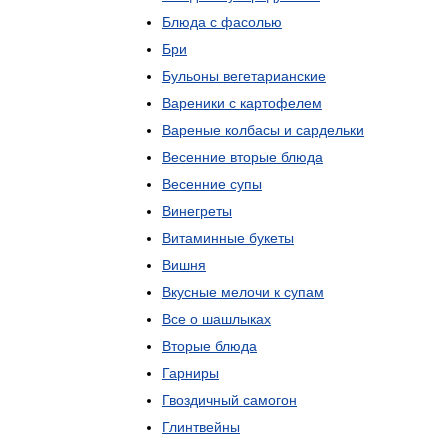
Блюда
с
фасолью
Бри
Бульоны
вегетарианские
Вареники
с
картофелем
Вареные
колбасы
и
сардельки
Весенние
вторые
блюда
Весенние
супы
Винегреты
Витаминные
букеты
Вишня
Вкусные
мелочи
к
супам
Все
о
шашлыках
Вторые
блюда
Гарниры
Гвоздичный
самогон
Глинтвейны