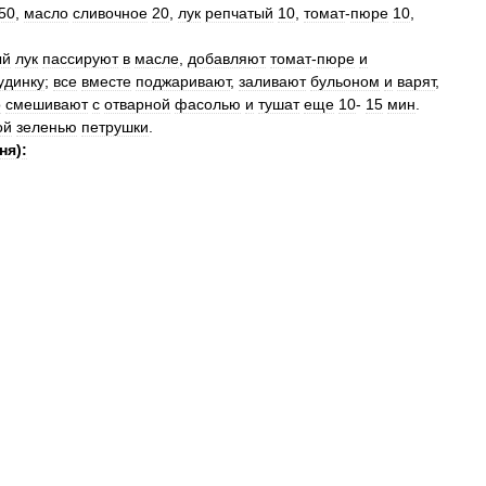
50
,
масло
сливочное
20
,
лук
репчатый
10
,
томат
-
пюре
10
,
ый
лук
пассируют
в
масле
,
добавляют
томат
-
пюре
и
удинку
;
все
вместе
поджаривают
,
заливают
бульоном
и
варят
,
о
смешивают
с
отварной
фасолью
и
тушат
еще
10
-
15
мин
.
ой
зеленью
петрушки
.
ня
)
: