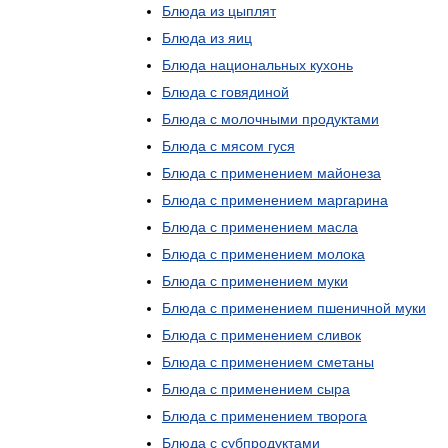
Блюда
из
цыплят
Блюда
из
яиц
Блюда
национальных
кухонь
Блюда
с
говядиной
Блюда
с
молочными
продуктами
Блюда
с
мясом
гуся
Блюда
с
применением
майонеза
Блюда
с
применением
маргарина
Блюда
с
применением
масла
Блюда
с
применением
молока
Блюда
с
применением
муки
Блюда
с
применением
пшеничной
муки
Блюда
с
применением
сливок
Блюда
с
применением
сметаны
Блюда
с
применением
сыра
Блюда
с
применением
творога
Блюда
с
субпродуктами