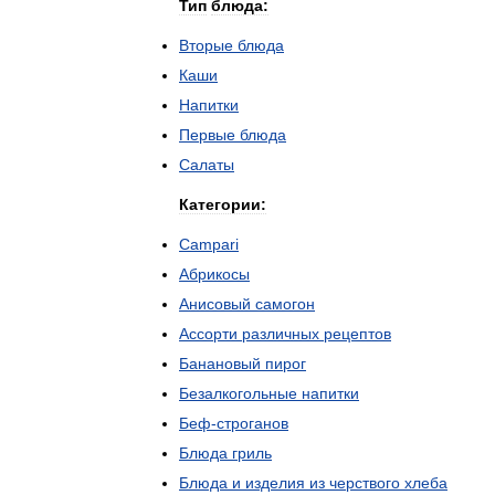
Тип
блюда:
Вторые
блюда
Каши
Напитки
Первые
блюда
Салаты
Категории:
Campari
Абрикосы
Анисовый
самогон
Ассорти
различных
рецептов
Банановый
пирог
Безалкогольные
напитки
Беф
-
строганов
Блюда
гриль
Блюда
и
изделия
из
черствого
хлеба