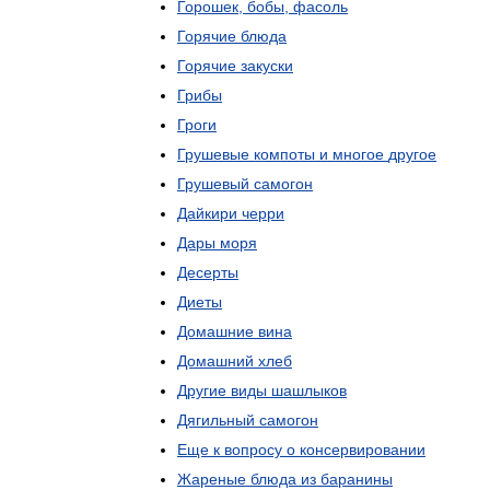
Горошек
,
бобы
,
фасоль
Горячие
блюда
Горячие
закуски
Грибы
Гроги
Грушевые
компоты
и
многое
другое
Грушевый
самогон
Дайкири
черри
Дары
моря
Десерты
Диеты
Домашние
вина
Домашний
хлеб
Другие
виды
шашлыков
Дягильный
самогон
Еще
к
вопросу
о
консервировании
Жареные
блюда
из
баранины