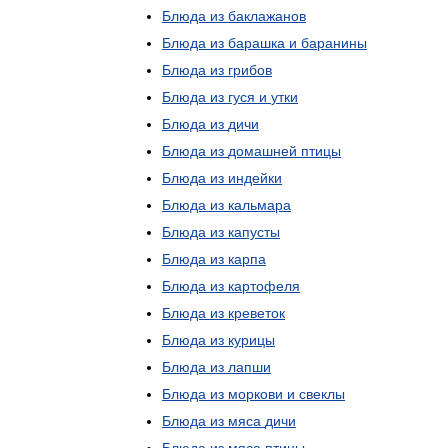
Блюда
из
баклажанов
Блюда
из
барашка
и
баранины
Блюда
из
грибов
Блюда
из
гуся
и
утки
Блюда
из
дичи
Блюда
из
домашней
птицы
Блюда
из
индейки
Блюда
из
кальмара
Блюда
из
капусты
Блюда
из
карпа
Блюда
из
картофеля
Блюда
из
креветок
Блюда
из
курицы
Блюда
из
лапши
Блюда
из
моркови
и
свеклы
Блюда
из
мяса
дичи