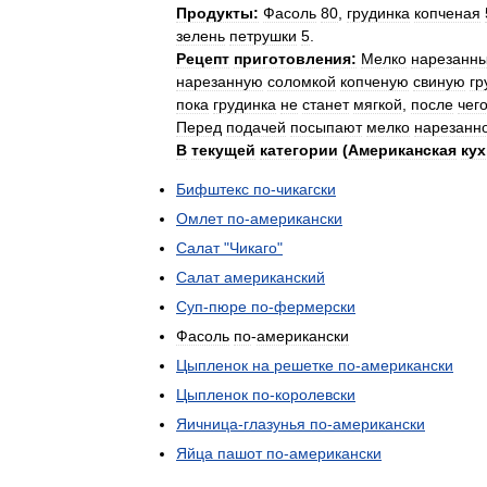
Продукты:
Фасоль
80
,
грудинка
копченая
зелень
петрушки
5
.
Рецепт
приготовления:
Мелко
нарезанн
нарезанную
соломкой
копченую
свиную
гр
пока
грудинка
не
станет
мягкой
,
после
чег
Перед
подачей
посыпают
мелко
нарезанн
В
текущей
категории
(
Американская
кух
Бифштекс
по
-
чикагски
Омлет
по
-
американски
Салат
"
Чикаго
"
Салат
американский
Суп
-
пюре
по
-
фермерски
Фасоль
по
-
американски
Цыпленок
на
решетке
по
-
американски
Цыпленок
по
-
королевски
Яичница
-
глазунья
по
-
американски
Яйца
пашот
по
-
американски